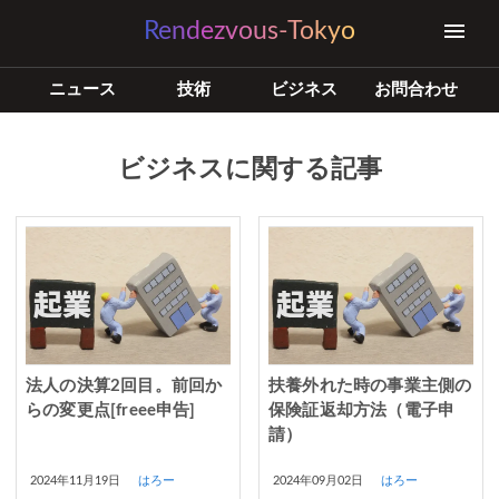
Rendezvous-Tokyo
ニュース
技術
ビジネス
お問合わせ
ビジネスに関する記事
法人の決算2回目。前回か
扶養外れた時の事業主側の
らの変更点[freee申告]
保険証返却方法（電子申
請）
2024年11月19日
はろー
2024年09月02日
はろー