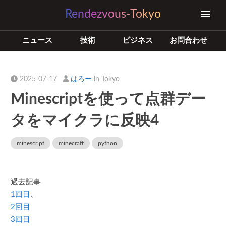
Rendezvous-Tokyo
ニュース
技術
ビジネス
お問合わせ
2025-07-17
はろー
in Tokyo
Minescriptを使って点群デー
タをマイクラに反映4
minescript
minecraft
python
過去記事
1回目
、
2回目
3回目