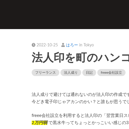
2022-10-25
はろー
in Tokyo
法人印を町のハン
フリーランス
法人成り
日記
freee会社設立
法人成りで避けては通れないのが法人印の作成で
今どき電子印じゃアカンのかい？と誰もが思うで
freee会社設立を利用すると法人印の「翌営業
2万円弱
で黒水牛ってちょっとかっこいい感じの3