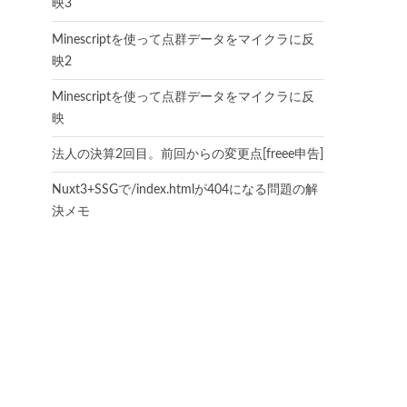
映3
Minescriptを使って点群データをマイクラに反
映2
Minescriptを使って点群データをマイクラに反
映
法人の決算2回目。前回からの変更点[freee申告]
Nuxt3+SSGで/index.htmlが404になる問題の解
決メモ