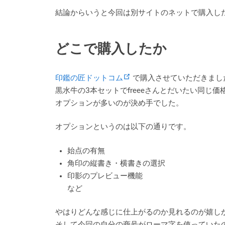
結論からいうと今回は別サイトのネットで購入したの
どこで購入したか
(opens new window)
印鑑の匠ドットコム
で購入させていただきまし
黒水牛の3本セットでfreeeさんとだいたい同じ価
オプションが多いのが決め手でした。
オプションというのは以下の通りです。
始点の有無
角印の縦書き・横書きの選択
印影のプレビュー機能
など
やはりどんな感じに仕上がるのか見れるのが嬉し
そして今回の自分の商号がローマ字を使っていた