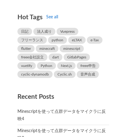
Hot Tags
See all
日記
法人成り
Vuepress
フリーランス
python
eLTAX
e-Tax
flutter
minecraft
minescript
freee会社設立
dart
GitlabPages
vuetify
Python
Next.js
freee申告
cyclic-dynamodb
Cyclic.sh
音声合成
Recent Posts
Minescriptを使って点群データをマイクラに反
映4
Minescriptを使って点群データをマイクラに反