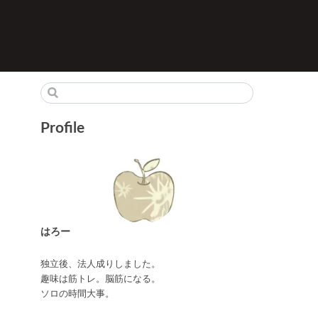
Profile
はろー
独立後、法人成りしました。
趣味は筋トレ。脳筋になる。
ソロの時間大事。