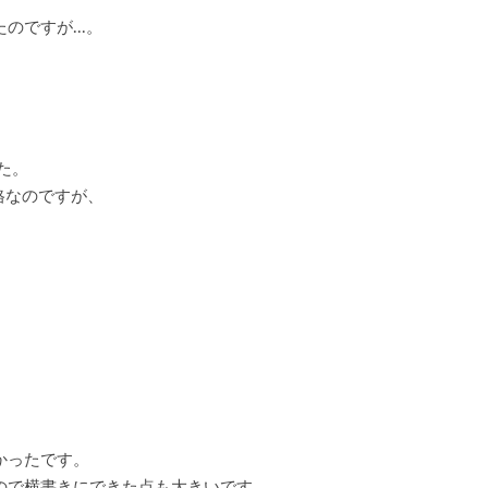
ですが...。
た。
格なのですが、
かったです。
ので横書きにできた点も大きいです。