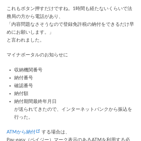
これもボタン押すだけですね。1時間も経たないくらいで法
務局の方から電話があり、
「内容問題なさそうなので登録免許税の納付をできるだけ早
めにお願いします。」
と言われました。
マイナポータルのお知らせに
収納機関番号
納付番号
確認番号
納付額
納付期間最終年月日
が送られてきたので、インターネットバンクから振込を
行った。
(opens new window)
ATMから納付
する場合は、
Pay-easy（ペイジー）マーク表示のあるATMを利用する必