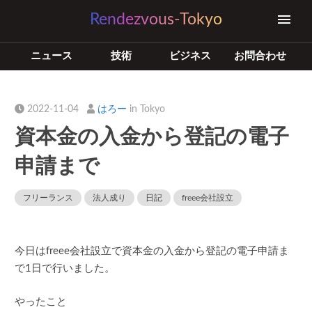
Rendezvous-Tokyo
ニュース
技術
ビジネス
お問合わせ
2022-11-04
はろー
in Tokyo
資本金の入金から登記の電子
申請まで
フリーランス
法人成り
日記
freee会社設立
今日はfreee会社設立で資本金の入金から登記の電子申請ま
で1日で行いました。
やったこと