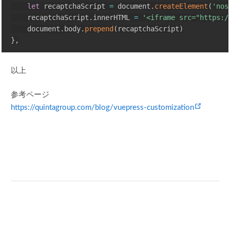
let
 recaptchaScript 
=
 document
.
createElement
(
'nos
    recaptchaScript
.
innerHTML 
=
'<iframe src="https:/
    document
.
body
.
prepend
(
recaptchaScript
)
}
,
以上
参考ページ
(opens 
https://quintagroup.com/blog/vuepress-customization