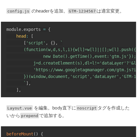
config.js
のheaderを追加。
GTM-1234567
は適宜変更。
module
.
exports 
=
{
head
:
[
[
'script'
,
{
}
,
`
       (function(w,d,s,l,i){w[l]=w[l]||[];w[l].push({'
               new Date().getTime(),event:'gtm.js'});v
           j=d.createElement(s),dl=l!='dataLayer'?'&l=
           'https://www.googletagmanager.com/gtm.js?id
       })(window,document,'script','dataLayer','GTM-12
`
]
,
]
,
Layout.vue
を編集。body直下に
noscript
タグを作成した
いから
prepend
で追加する。
beforeMount
(
)
{