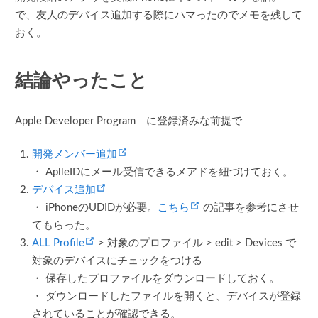
で、友人のデバイス追加する際にハマったのでメモを残して
おく。
結論やったこと
Apple Developer Program に登録済みな前提で
(opens new window)
開発メンバー追加
・ AplleIDにメール受信できるメアドを紐づけておく。
(opens new window)
デバイス追加
(opens new window)
・ iPhoneのUDIDが必要。
こちら
の記事を参考にさせ
てもらった。
(opens new window)
ALL Profile
> 対象のプロファイル > edit > Devices で
対象のデバイスにチェックをつける
・ 保存したプロファイルをダウンロードしておく。
・ ダウンロードしたファイルを開くと、デバイスが登録
されていることが確認できる。