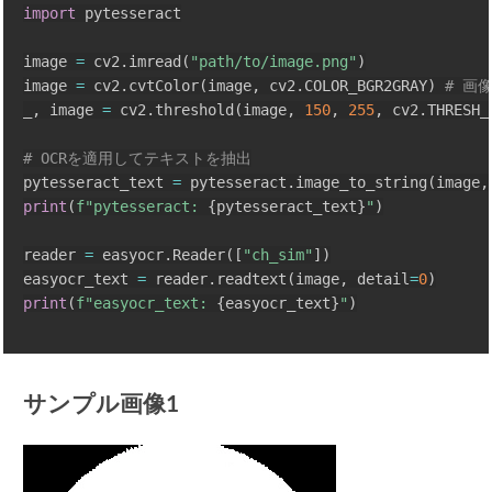
import
 pytesseract

image 
=
 cv2
.
imread
(
"path/to/image.png"
)
image 
=
 cv2
.
cvtColor
(
image
,
 cv2
.
COLOR_BGR2GRAY
)
# 画
_
,
 image 
=
 cv2
.
threshold
(
image
,
150
,
255
,
 cv2
.
THRESH_
# OCRを適用してテキストを抽出
pytesseract_text 
=
 pytesseract
.
image_to_string
(
image
,
print
(
f"pytesseract: 
{
pytesseract_text
}
"
)
reader 
=
 easyocr
.
Reader
(
[
"ch_sim"
]
)
easyocr_text 
=
 reader
.
readtext
(
image
,
 detail
=
0
)
print
(
f"easyocr_text: 
{
easyocr_text
}
"
)
サンプル画像1