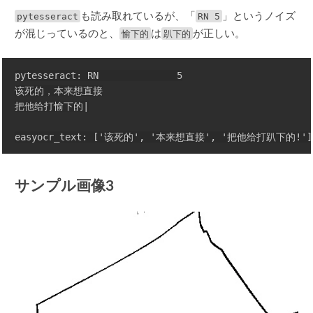
pytesseract
も読み取れているが、「
RN 5
」というノイズ
が混じっているのと、
愉下的
は
趴下的
が正しい。
pytesseract: RN              5

该死的，本来想直接

把他给打愉下的|

サンプル画像3