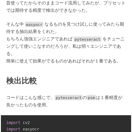
昔使ってたからそのままコード流用してみたが、プリセット
では期待する精度で検出ができなかった。
そんな中
easyocr
なるものを見つけ試しに使ってみたら期
待する抽出結果をくれた。
もちろん強強エンジニアであれば
pytesseract
をチューニ
ングして使いこなすのだろうが、私は弱々エンジニアであ
る。
簡単に使えて効果がでるものがあればそれが１番である。
検出比較
コードはこんな感じで。
pytesseract
の
psm
は１番精度が
良かったものを使用。
import
import