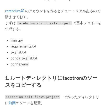
(opens new window)
cerebrium
のアカウントを作るとチュートリアルあるので
済ませておく。
まずは
cerebrium init first-project
で基本ファイルを
生成する。
main.py
requirements.txt
pkglist.txt
conda_pkglist.txt
config.yaml
1. ルートディレクトリにtacotronのソー
スをコピーする
cerebrium init first-project
で作ったディレクトリ
に
前回
のソースを配置。