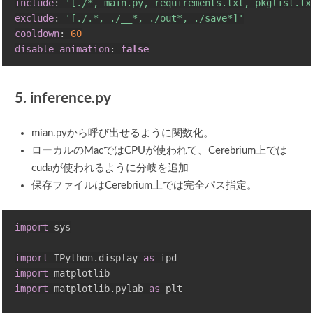
include
:
'[./*, main.py, requirements.txt, pkglist.tx
exclude
:
'[./.*, ./__*, ./out*, ./save*]'
cooldown
:
60
disable_animation
:
false
5. inference.py
mian.pyから呼び出せるように関数化。
ローカルのMacではCPUが使われて、Cerebrium上では
cudaが使われるように分岐を追加
保存ファイルはCerebrium上では完全パス指定。
import
 sys

import
 IPython
.
display 
as
import
import
 matplotlib
.
pylab 
as
 plt
