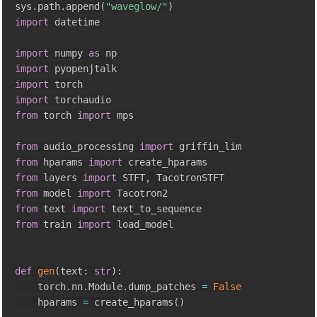
sys
.
path
.
append
(
"waveglow/"
)
import
 datetime

import
 numpy 
as
import
import
import
from
 torch 
import
 mps

from
 audio_processing 
import
from
 hparams 
import
from
 layers 
import
 STFT
,
from
 model 
import
from
 text 
import
from
 train 
import
 load_model

def
gen
(
text
:
str
)
:
    torch
.
nn
.
Module
.
dump_patches 
=
False
    hparams 
=
 create_hparams
(
)