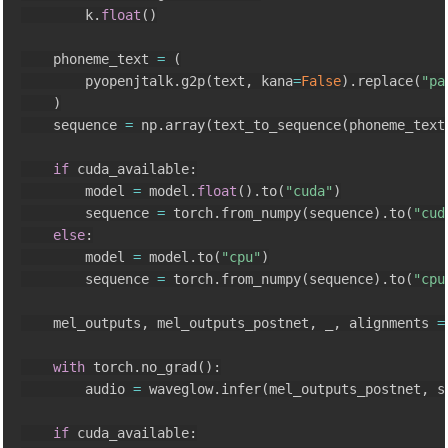
        k
.
float
(
)
    phoneme_text 
=
(
        pyopenjtalk
.
g2p
(
text
,
 kana
=
False
)
.
replace
(
"pa
)
    sequence 
=
 np
.
array
(
text_to_sequence
(
phoneme_text
if
 cuda_available
:
        model 
=
 model
.
float
(
)
.
to
(
"cuda"
)
        sequence 
=
 torch
.
from_numpy
(
sequence
)
.
to
(
"cud
else
:
        model 
=
 model
.
to
(
"cpu"
)
        sequence 
=
 torch
.
from_numpy
(
sequence
)
.
to
(
"cpu
    mel_outputs
,
 mel_outputs_postnet
,
 _
,
 alignments 
=
with
 torch
.
no_grad
(
)
:
        audio 
=
 waveglow
.
infer
(
mel_outputs_postnet
,
 s
if
 cuda_available
: