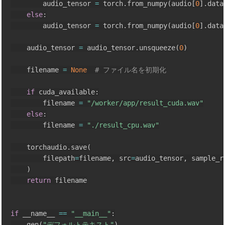
        audio_tensor 
=
 torch
.
from_numpy
(
audio
[
0
]
.
data
else
:
        audio_tensor 
=
 torch
.
from_numpy
(
audio
[
0
]
.
data
    audio_tensor 
=
 audio_tensor
.
unsqueeze
(
0
)
    filename 
=
None
# ファイル名を初期化
if
 cuda_available
:
        filename 
=
"/worker/app/result_cuda.wav"
else
:
        filename 
=
"./result_cpu.wav"
    torchaudio
.
save
(
        filepath
=
filename
,
 src
=
audio_tensor
,
 sample_r
)
return
 filename

if
 __name__ 
==
"__main__"
:
    gen
(
"デフォルトテキスト"
)