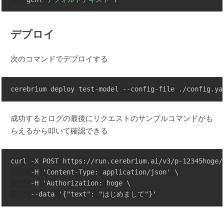
デプロイ
次のコマンドでデプロイする
成功するとログの最後にリクエストのサンプルコマンドがも
らえるから叩いて確認できる
curl -X POST https://run.cerebrium.ai/v3/p-12345hoge/t
     -H 'Content-Type: application/json' \

     -H 'Authorization: hoge \
