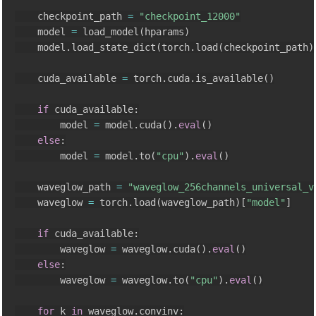
    checkpoint_path 
=
"checkpoint_12000"
    model 
=
 load_model
(
hparams
)
    model
.
load_state_dict
(
torch
.
load
(
checkpoint_path
)
    cuda_available 
=
 torch
.
cuda
.
is_available
(
)
if
 cuda_available
:
        model 
=
 model
.
cuda
(
)
.
eval
(
)
else
:
        model 
=
 model
.
to
(
"cpu"
)
.
eval
(
)
    waveglow_path 
=
"waveglow_256channels_universal_v
    waveglow 
=
 torch
.
load
(
waveglow_path
)
[
"model"
]
if
 cuda_available
:
        waveglow 
=
 waveglow
.
cuda
(
)
.
eval
(
)
else
:
        waveglow 
=
 waveglow
.
to
(
"cpu"
)
.
eval
(
)
for
 k 
in
 waveglow
.
convinv
: