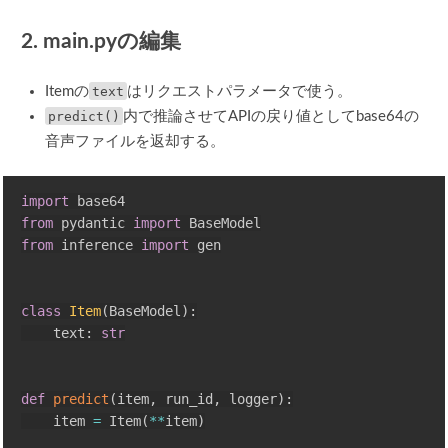
2. main.pyの編集
Itemの
text
はリクエストパラメータで使う。
predict()
内で推論させてAPIの戻り値としてbase64の
音声ファイルを返却する。
import
from
 pydantic 
import
from
 inference 
import
 gen

class
Item
(
BaseModel
)
:
    text
:
str
def
predict
(
item
,
 run_id
,
 logger
)
:
    item 
=
 Item
(
**
item
)