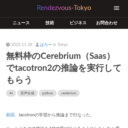
Rendezvous-Tokyo
ニュース
技術
ビジネス
お問合わせ
2023-11-28
はろー
in Tokyo
無料枠のCerebrium（Saas）
でtacotron2の推論を実行して
もらう
AI
音声合成
python
cerebrium
前回
、tacotronの学習から推論まで行なった。