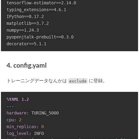
tensorflow-estimator==2.14.0

typing_extensions==4.6.1

IPython==8.17.2

matplotlib==3.7.2

numpy==1.24.3

pyopenjtalk-prebuilt==0.3.0

4. config.yaml
トレーニングデータなんかは
exclude
に登録。
%YAML 1.2
---
hardware
:
cpu
:
2
min_replicas
:
0
log_level
: