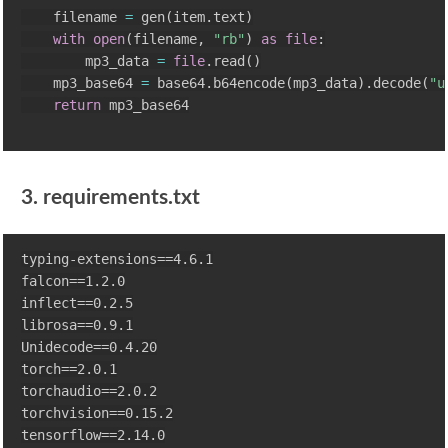
    filename 
=
 gen
(
item
.
text
)
with
open
(
filename
,
"rb"
)
as
file
:
        mp3_data 
=
file
.
read
(
)
    mp3_base64 
=
 base64
.
b64encode
(
mp3_data
)
.
decode
(
"u
return
 mp3_base64

3. requirements.txt
typing-extensions==4.6.1

falcon==1.2.0

inflect==0.2.5

librosa==0.9.1

Unidecode==0.4.20

torch==2.0.1

torchaudio==2.0.2

torchvision==0.15.2

tensorflow==2.14.0
