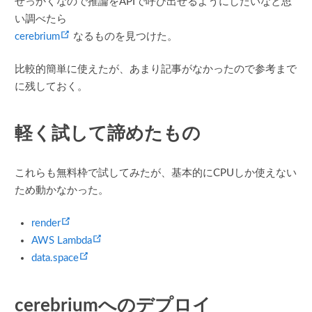
せっかくなので推論をAPIで呼び出せるようにしたいなと思
い調べたら
(opens new window)
cerebrium
なるものを見つけた。
比較的簡単に使えたが、あまり記事がなかったので参考まで
に残しておく。
軽く試して諦めたもの
これらも無料枠で試してみたが、基本的にCPUしか使えない
ため動かなかった。
(opens new window)
render
(opens new window)
AWS Lambda
(opens new window)
data.space
cerebriumへのデプロイ